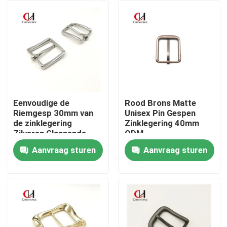
Eenvoudige de
Rood Brons Matte
Riemgesp 30mm van
Unisex Pin Gespen
de zinklegering
Zinklegering 40mm
Zilveren Glanzende
ODM
Veranderlijke Kleur
Aanvraag sturen
Aanvraag sturen
Huis
Producten
Videos