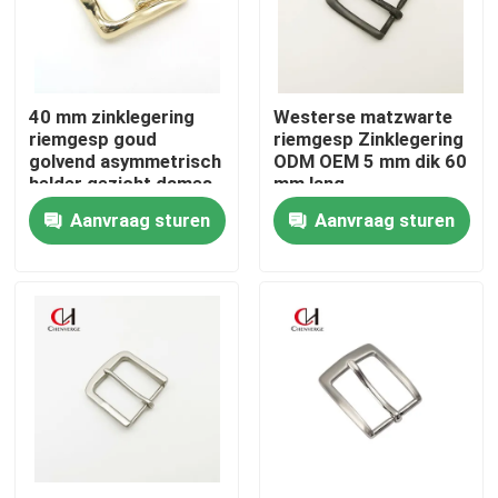
Ongeveer ons
40 mm zinklegering
Westerse matzwarte
Fabrieksreis
riemgesp goud
riemgesp Zinklegering
golvend asymmetrisch
ODM OEM 5 mm dik 60
helder gezicht dames
mm lang
Kwaliteitscontrole
Aanvraag sturen
Aanvraag sturen
Contacteer ons
Verzoek om een Citaat
Echte Leerriem
gevlechte leerriem